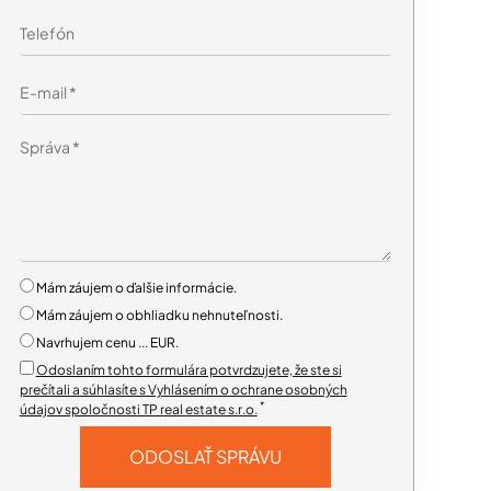
Mám záujem o ďalšie informácie.
Mám záujem o obhliadku nehnuteľnosti.
Navrhujem cenu ... EUR.
Odoslaním tohto formulára potvrdzujete, že ste si
prečítali a súhlasíte s Vyhlásením o ochrane osobných
*
údajov spoločnosti TP real estate s.r.o.