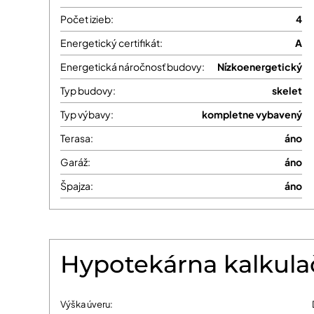
Počet izieb:
4
Energetický certifikát:
A
Energetická náročnosť budovy:
Nízkoenergetický
Typ budovy:
skelet
Typ výbavy:
kompletne vybavený
Terasa:
áno
Garáž:
áno
Špajza:
áno
Hypotekárna kalkula
Výška úveru: