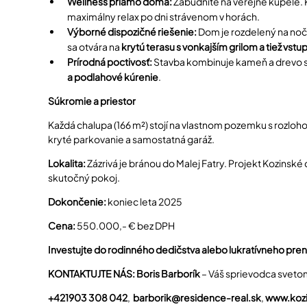
Wellness priamo doma:
Zabudnite na verejné kúpele.
maximálny relax po dni strávenom v horách.
Výborné dispozičné riešenie:
Dom je rozdelený na nočn
sa otvára na
krytú terasu s vonkajším grilom a tiež vst
Prírodná poctivosť:
Stavba kombinuje kameň a drevo s
a podlahové kúrenie
.
Súkromie a priestor
Každá chalupa (166 m²) stojí na vlastnom pozemku s rozloh
kryté parkovanie a samostatná garáž.
Lokalita:
Zázrivá je bránou do Malej Fatry. Projekt Kozinské
skutočný pokoj.
Dokončenie:
koniec leta 2025
Cena:
550.000,- € bez DPH
Investujte do rodinného dedičstva alebo lukratívneho pre
KONTAKTUJTE NÁS:
Boris Barborík
– Váš sprievodca sveto
+421903 308 042
,
barborik@residence-real.sk
,
www.kozi