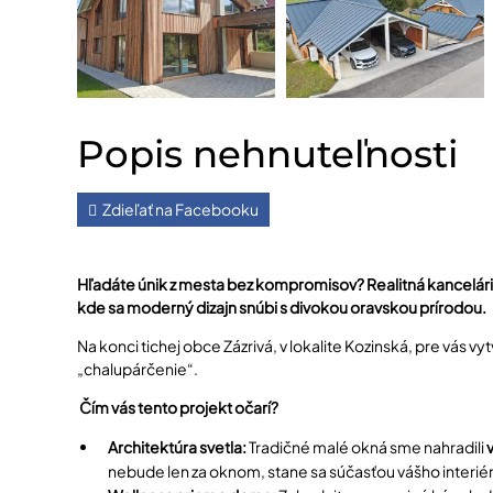
Popis nehnuteľnosti
Zdieľať na Facebooku
Hľadáte únik z mesta bez kompromisov? Realitná kancelá
kde sa moderný dizajn snúbi s divokou oravskou prírodou.
Na konci tichej obce Zázrivá, v lokalite Kozinská, pre vás 
„chalupárčenie“.
Čím vás tento projekt očarí?
Architektúra svetla:
Tradičné malé okná sme nahradili
nebude len za oknom, stane sa súčasťou vášho interiér