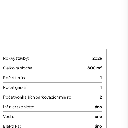
Rok výstavby:
2026
2
Celková plocha:
800 m
Počet terás:
1
Počet garáží:
1
Počet vonkajších parkovacích miest:
2
Inžinierske siete:
áno
Voda:
áno
Elektrika:
áno