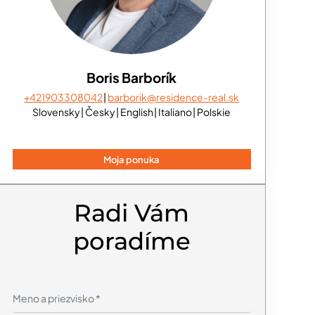
Boris Barborík
+421903308042
barborik@residence-real.sk
Slovensky
Česky
English
Italiano
Polskie
Moja ponuka
Radi Vám
poradíme