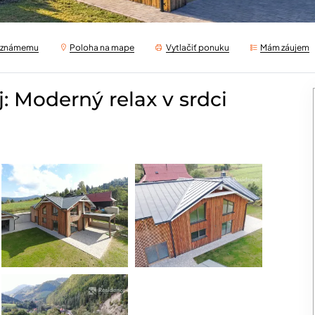
ť známemu
Poloha na mape
Vytlačiť ponuku
Mám záujem
: Moderný relax v srdci