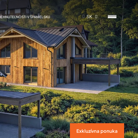
SK
NEHNUTEĽNOSTI V ŠPANIELSKU
Exkluzívna ponuka