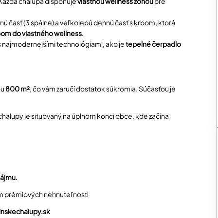
 Každá chalupa disponuje
vlastnou wellness zónou
pre
ú časť (3 spálne) a veľkolepú dennú časť s krbom, ktorá
upom do vlastného wellness.
 najmodernejšími technológiami, ako je
tepelné čerpadlo
ou
800 m²
, čo vám zaručí dostatok súkromia. Súčasťou je
 chalupy je situovaný na úplnom konci obce, kde začína
nájmu.
m prémiových nehnuteľností
nskechalupy.sk