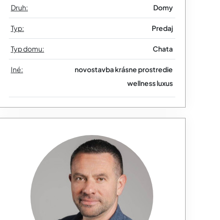
Druh:
Domy
Typ:
Predaj
Typ domu:
Chata
Iné:
novostavba
krásne prostredie
wellness
luxus