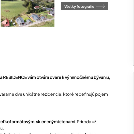
Všetky fotografie
ria RESIDENCE vám otvára dvere k výnimočnému bývaniu,
vytvárame dve unikátne rezidencie, ktoré redefinujú pojem
veľkoformátovými sklenenými stenami
. Príroda už
u.