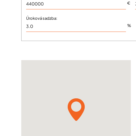
€
Úroková sadzba:
%