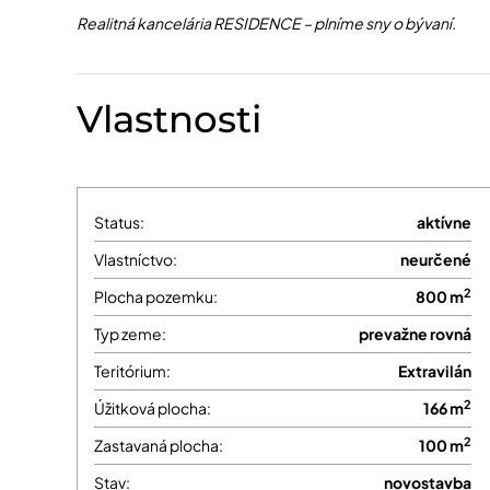
Realitná kancelária RESIDENCE – plníme sny o bývaní.
Vlastnosti
Status:
aktívne
Vlastníctvo:
neurčené
2
Plocha pozemku:
800 m
Typ zeme:
prevažne rovná
Teritórium:
Extravilán
2
Úžitková plocha:
166 m
2
Zastavaná plocha:
100 m
Stav:
novostavba