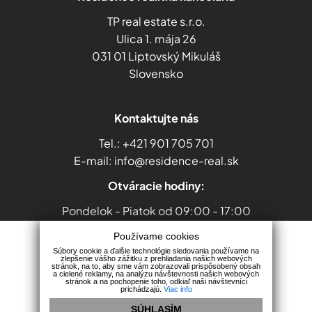
TP real estate s.r.o.
Ulica 1. mája 26
031 01 Liptovský Mikuláš
Slovensko
Kontaktujte nás
Tel.:
+421 901 705 701
E-mail:
info@residence-real.sk
Otváracie hodiny:
Pondelok - Piatok od 09:00 - 17:00
Používame cookies
Súbory cookie a ďalšie technológie sledovania používame na
zlepšenie vášho zážitku z prehliadania našich webových
stránok, na to, aby sme vám zobrazovali prispôsobený obsah
a cielené reklamy, na analýzu návštevnosti našich webových
stránok a na pochopenie toho, odkiaľ naši návštevníci
prichádzajú.
Viac info
SÚHLASÍM