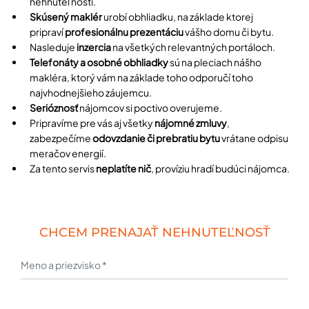
nehnuteľnosti.
Skúsený maklér
urobí obhliadku, na základe ktorej
pripraví
profesionálnu prezentáciu
vášho domu či bytu.
Nasleduje
inzercia
na všetkých relevantných portáloch.
Telefonáty a osobné obhliadky
sú na pleciach nášho
makléra, ktorý vám na základe toho odporučí toho
najvhodnejšieho záujemcu.
Serióznosť
nájomcov si poctivo overujeme.
Pripravíme pre vás aj všetky
nájomné zmluvy
,
zabezpečíme
odovzdanie či prebratiu bytu
vrátane odpisu
meračov energií.
Za tento servis
neplatíte nič
, províziu hradí budúci nájomca.
CHCEM PRENAJAŤ NEHNUTEĽNOSŤ