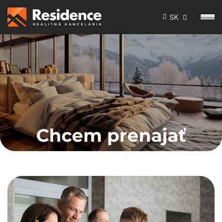
SK
Chcem prenajať