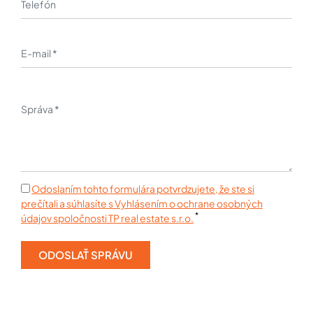
Odoslaním tohto formulára potvrdzujete, že ste si
prečítali a súhlasíte s Vyhlásením o ochrane osobných
*
údajov spoločnosti TP real estate s.r.o.