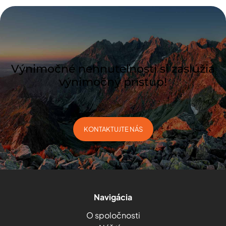
Výnimočné nehnuteľnosti si zaslúžia
výnimočný prístup!
KONTAKTUJTE NÁS
Navigácia
O spoločnosti