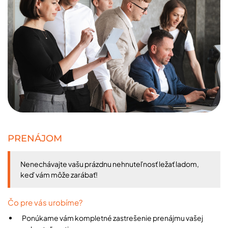
PRENÁJOM
Nenechávajte vašu prázdnu nehnuteľnosť ležať ladom,
keď vám môže zarábať!
Čo pre vás urobíme?
Ponúkame vám kompletné zastrešenie prenájmu vašej