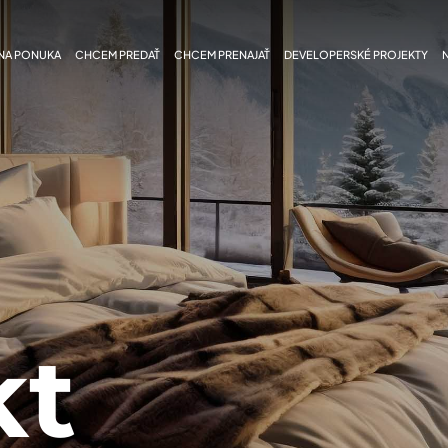
NA PONUKA
CHCEM PREDAŤ
CHCEM PRENAJAŤ
DEVELOPERSKÉ PROJEKTY
kt