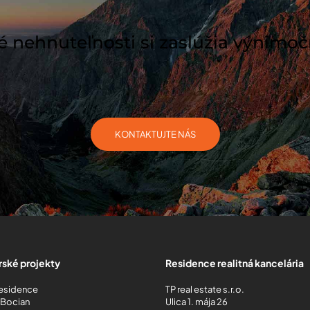
nehnuteľnosti si zaslúžia výnimoč
KONTAKTUJTE NÁS
ské projekty
Residence realitná kancelária
Residence
TP real estate s.r.o.
 Bocian
Ulica 1. mája 26