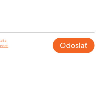
ali a
Odoslať
nosti