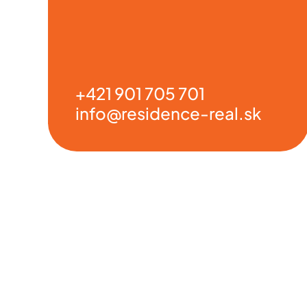
+421 901 705 701
info@residence-real.sk