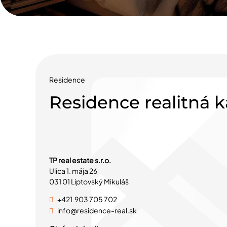
Residence
Residence realitná k
TP real estate s.r.o.
Ulica 1. mája 26
031 01 Liptovský Mikuláš
+421 90
3 705 702
info@residence-real.sk