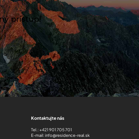
ný prístup!
Kontaktujte nás
Tel.:
+421 901 705 701
E-mail:
info@residence-real.sk