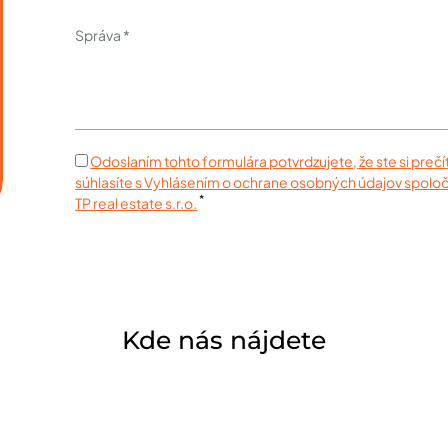
Odoslaním tohto formulára potvrdzujete, že ste si prečít
súhlasíte s Vyhlásením o ochrane osobných údajov spoloč
*
TP real estate s.r.o.
Kde nás nájdete