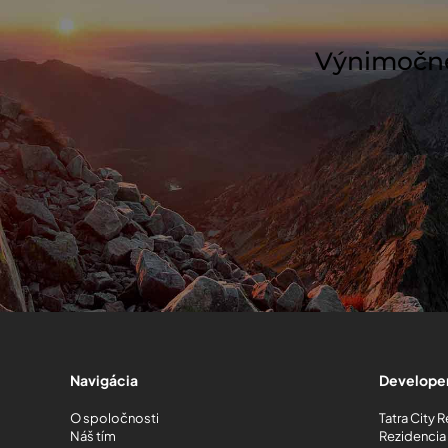
Výnimočné 
Navigácia
Developer
O spoločnosti
Tatra City 
Náš tím
Rezidencia