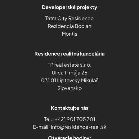
Developerské projekty
Tatra City Residence
Rezidencia Bocian
Montis
Residence realitná kancelária
TP real estate s.r.o.
Ulica 1. mája 26
031 01 Liptovský Mikuláš
Slovensko
Kontaktujte nás
Tel.:
+421 901 705 701
E-mail:
info@residence-real.sk
Otváracie hodiny: