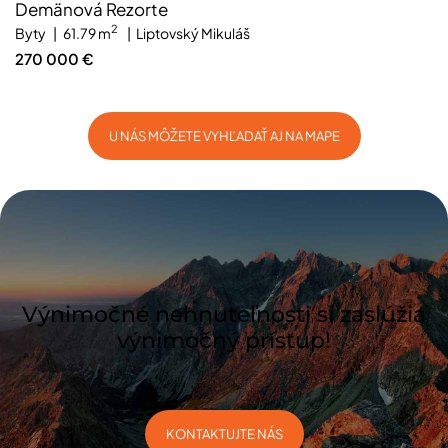
Demänová Rezorte
2
Byty
61.79 m
Liptovský Mikuláš
270 000 €
U NÁS MÔŽETE VYHĽADAŤ AJ NA MAPE
Výnimočné nehnuteľnosti si zaslúžia
výnimočný prístup!
KONTAKTUJTE NÁS