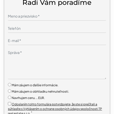
Radi Vám poradíme
Mám záujem o ďalšie informácie.
Mám záujem o obhliadku nehnuteľnosti.
Navrhujem cenu ... EUR.
Odoslaním tohto formulára potvrdzujete, že ste si prečítali a
súhlasíte s Vyhlásením o ochrane osobných údajov spoločnosti TP
*
real estate s.r.o.