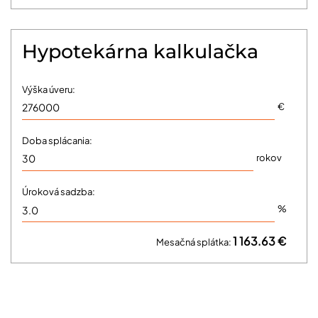
Hypotekárna kalkulačka
Výška úveru:
€
Doba splácania:
rokov
Úroková sadzba:
%
1 163.63 €
Mesačná splátka: