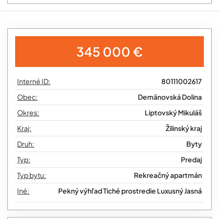
345 000 €
Interné ID:
80111002617
Obec:
Demänovská Dolina
Okres:
Liptovský Mikuláš
Kraj:
Žilinský kraj
Druh:
Byty
Typ:
Predaj
Typ bytu:
Rekreačný apartmán
Iné:
Pekný výhľad
Tiché prostredie
Luxusný
Jasná