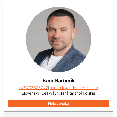
Boris Barborík
+421903308042
barborik@residence-real.sk
Slovensky
Česky
English
Italiano
Polskie
Moja ponuka