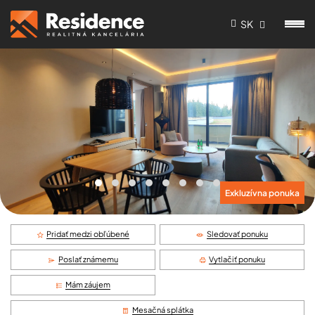
SK
Exkluzívna ponuka
Pridať medzi obľúbené
Sledovať ponuku
Poslať známemu
Vytlačiť ponuku
Mám záujem
Mesačná splátka