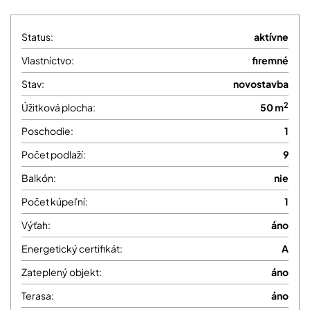
Status:
aktívne
Vlastníctvo:
firemné
Stav:
novostavba
2
Úžitková plocha:
50 m
Poschodie:
1
Počet podlaží:
9
Balkón:
nie
Počet kúpeľní:
1
Výťah:
áno
Energetický certifikát:
A
Zateplený objekt:
áno
Terasa:
áno