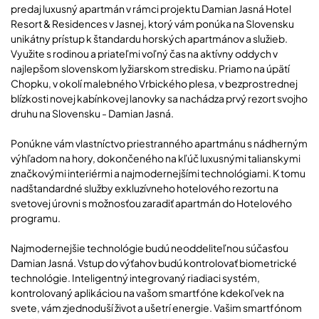
predaj luxusný apartmán v rámci projektu Damian Jasná Hotel
Resort & Residences v Jasnej, ktorý vám ponúka na Slovensku
unikátny prístup k štandardu horských apartmánov a služieb.
Využite s rodinou a priateľmi voľný čas na aktívny oddych v
najlepšom slovenskom lyžiarskom stredisku. Priamo na úpätí
Chopku, v okolí malebného Vrbického plesa, v bezprostrednej
blízkosti novej kabínkovej lanovky sa nachádza prvý rezort svojho
druhu na Slovensku - Damian Jasná.
Ponúkne vám vlastníctvo priestranného apartmánu s nádherným
výhľadom na hory, dokončeného na kľúč luxusnými talianskymi
značkovými interiérmi a najmodernejšími technológiami. K tomu
nadštandardné služby exkluzívneho hotelového rezortu na
svetovej úrovni s možnosťou zaradiť apartmán do Hotelového
programu.
Najmodernejšie technológie budú neoddeliteľnou súčasťou
Damian Jasná. Vstup do výťahov budú kontrolovať biometrické
technológie. Inteligentný integrovaný riadiaci systém,
kontrolovaný aplikáciou na vašom smartfóne kdekoľvek na
svete, vám zjednoduší život a ušetrí energie. Vašim smartfónom