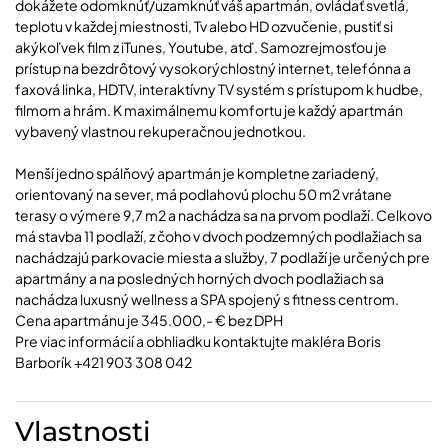
dokážete odomknúť/uzamknúť váš apartmán, ovládať svetlá,
teplotu v každej miestnosti, Tv alebo HD ozvučenie, pustiť si
akýkoľvek film z iTunes, Youtube, atď. Samozrejmosťou je
prístup na bezdrôtový vysokorýchlostný internet, telefónna a
faxová linka, HDTV, interaktívny TV systém s prístupom k hudbe,
filmom a hrám. K maximálnemu komfortu je každý apartmán
vybavený vlastnou rekuperačnou jednotkou.
Menší jedno spálňový apartmán je kompletne zariadený,
orientovaný na sever, má podlahovú plochu 50 m2 vrátane
terasy o výmere 9,7 m2 a nachádza sa na prvom podlaží. Celkovo
má stavba 11 podlaží, z čoho v dvoch podzemných podlažiach sa
nachádzajú parkovacie miesta a služby, 7 podlaží je určených pre
apartmány a na posledných horných dvoch podlažiach sa
nachádza luxusný wellness a SPA spojený s fitness centrom.
Cena apartmánu je 345.000,- € bez DPH
Pre viac informácií a obhliadku kontaktujte makléra Boris
Barborík +421 903 308 042
Vlastnosti