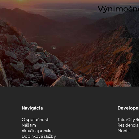
Výnimočné 
Navigácia
Developer
O spoločnosti
Tatra City 
Náš tím
Rezidencia
Aktuálna ponuka
Montis
Doplnkové služby