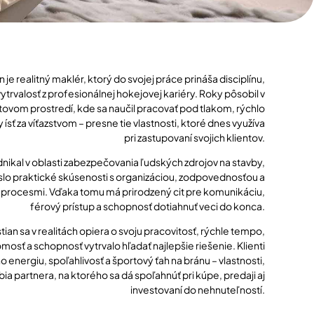
 je realitný maklér, ktorý do svojej práce prináša disciplínu,
ytrvalosť z profesionálnej hokejovej kariéry. Roky pôsobil v
vom prostredí, kde sa naučil pracovať pod tlakom, rýchlo
 ísť za víťazstvom – presne tie vlastnosti, ktoré dnes využíva
pri zastupovaní svojich klientov.
dnikal v oblasti zabezpečovania ľudských zdrojov na stavby,
slo praktické skúsenosti s organizáciou, zodpovednosťou a
rocesmi. Vďaka tomu má prirodzený cit pre komunikáciu,
férový prístup a schopnosť dotiahnuť veci do konca.
ian sa v realitách opiera o svoju pracovitosť, rýchle tempo,
mosť a schopnosť vytrvalo hľadať najlepšie riešenie. Klienti
o energiu, spoľahlivosť a športový ťah na bránu – vlastnosti,
bia partnera, na ktorého sa dá spoľahnúť pri kúpe, predaji aj
investovaní do nehnuteľností.