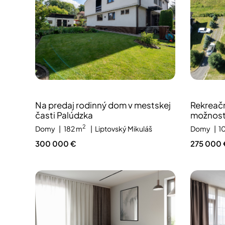
Na predaj rodinný dom v mestskej
Rekreačn
časti Palúdzka
možnost
2
Domy
182 m
Liptovský Mikuláš
Domy
1
300 000 €
275 000 