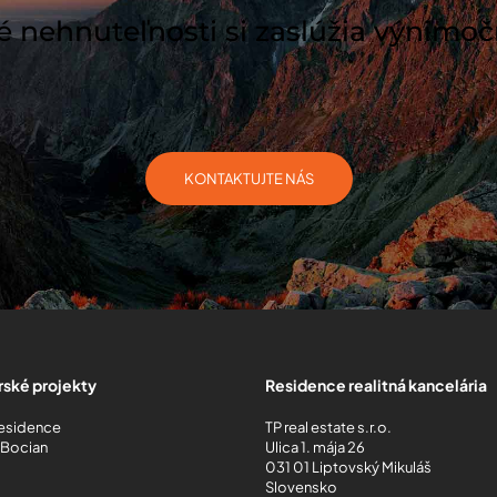
nehnuteľnosti si zaslúžia výnimoč
KONTAKTUJTE NÁS
ské projekty
Residence realitná kancelária
Residence
TP real estate s.r.o.
 Bocian
Ulica 1. mája 26
031 01 Liptovský Mikuláš
Slovensko