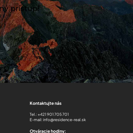
ný prístup!
Kontaktujte nás
Tel.:
+421 901 705 701
E-mail:
info@residence-real.sk
Otváracie hodiny: