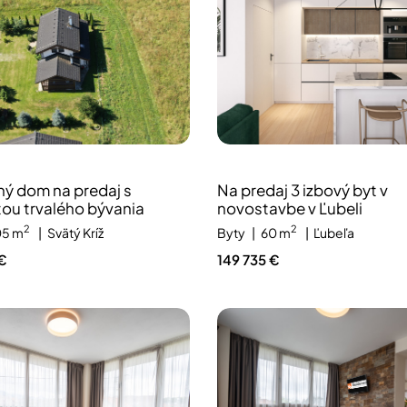
ý dom na predaj s
Na predaj 3 izbový byt v
ou trvalého bývania
novostavbe v Ľubeli
2
2
05 m
Svätý Kríž
Byty
60 m
Ľubeľa
€
149 735 €