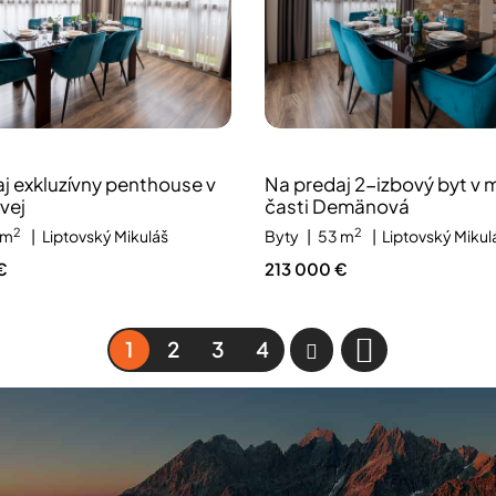
j exkluzívny penthouse v
Na predaj 2-izbový byt v 
vej
časti Demänová
2
2
 m
Liptovský Mikuláš
Byty
53 m
Liptovský Mikul
€
213 000 €
1
2
3
4