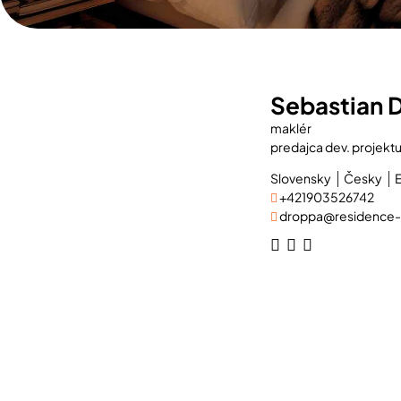
Sebastian 
maklér
predajca dev. projektu
Slovensky
Česky
E
+421903526742
droppa@residence-r