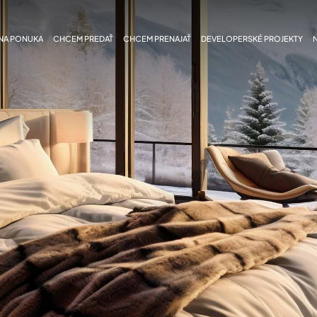
NA PONUKA
CHCEM PREDAŤ
CHCEM PRENAJAŤ
DEVELOPERSKÉ PROJEKTY