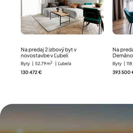
Na predaj 2 izbový byt v
Na preda
novostavbe v Ľubeli
Demäno
2
Byty
52.79 m
Ľubeľa
Byty
118
130 472 €
393 500 