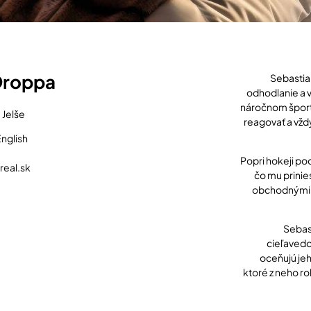
Droppa
Sebastian
odhodlanie a v
náročnom športo
 Jelše
reagovať a vždy
nglish
Popri hokeji po
eal.sk
čo mu prinie
obchodnými p
Sebast
cieľavedo
oceňujú jeh
ktoré z neho ro