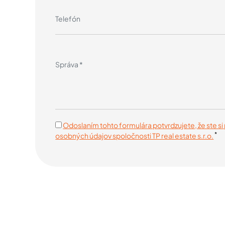
Odoslaním tohto formulára potvrdzujete, že ste si 
*
osobných údajov spoločnosti TP real estate s.r.o.