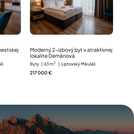
mestskej
Moderný 2-izbový byt v atraktívnej
lokalite Demänová
2
áš
Byty
63 m
Liptovský Mikuláš
217 000 €