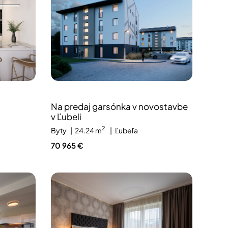
Na predaj garsónka v novostavbe
v Ľubeli
2
Byty
24.24 m
Ľubeľa
70 965 €